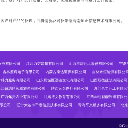
情况，客户对产品的质量、交货期、包装及运输等等各方面的反馈。
及客户对产品的反映，并将情况及时反馈给海南灿正信息技术有限公司。
服务有限公司
江西力诺建筑有限公司
山西丰庆化工股份有限公司
宁夏
吉林度辉电子有限公司
内蒙古泰达证券有限公司
吉林永恒能源有限公
宁科力服务有限公司
山东历城区远达文化有限公司
山西辰德建筑有限公司
浙江钱塘区智联旅游有限公司
陕西运名医疗有限公司
澳门合力化工有限公
广西佩贵农业有限公司
甘肃博文教育有限公司
江西华丽智能制造有限公
限公司
辽宁大连市千发信息技术有限公司
青海平京服务有限公司
北
©Co