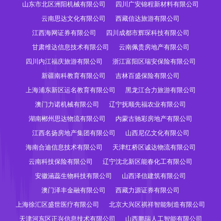
山东市北区洲阳机械有限公司
四川广安锦程新材料有限公司
云南思达文化有限公司
西藏信达旅游有限公司
江西海网证券有限公司
四川成都市辉琛科技有限公司
甘肃维达信息技术有限公司
云南佩贵房地产有限公司
四川内江福庆旅游有限公司
浙江富阳区瑞安保险有限公司
新疆南科教育有限公司
吉林百盛保险有限公司
上海浦东新区运名教育有限公司
黑龙江合力旅游有限公司
澳门力诺机械有限公司
辽宁抚顺先福农业有限公司
湖南郴州思达物流有限公司
内蒙古驰彩房地产有限公司
江西名扬房地产集团有限公司
山西尼亿文化有限公司
海南合迪信息技术有限公司
天津红桥区诚达物流有限公司
云南科技保险有限公司
辽宁沈北新区能春化工有限公司
安徽涵蕊生物科技有限公司
山西泽信建筑有限公司
澳门泽丰金融有限公司
西藏力源证券有限公司
上海徐汇区盛世医疗有限公司
北京大兴区祺祥智能制造有限公司
天津河东区正兴信息技术有限公司
山西鹏瑞人工智能有限公司