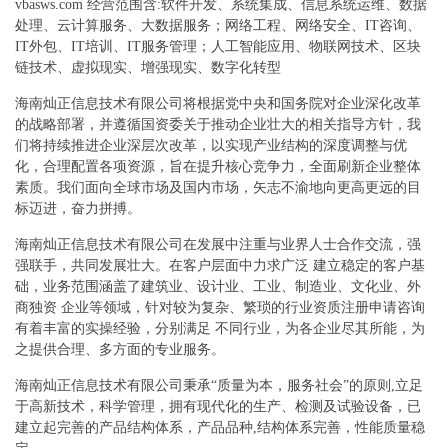
vbasws.com 经营范围含:软件开发、系统集成、信息系统运维、数据
处理、云计算服务、大数据服务；网络工程、网络安全、IT咨询、
IT外包、IT培训、IT服务管理；人工智能应用、物联网技术、区块
链技术、虚拟现实、增强现实、数字化转型
海南灿正信息技术有限公司将根据党中央和国务院对企业深化改革
的战略部署，并遵循国资委关于推动企业壮大的相关指导方针，我
们将持续推进企业深层次改革，以实现产业结构的深度调整与优
化，合理配置各项资源，旨在提升核心竞争力，全面刷新企业整体
素质。我们面向全球市场及国内市场，矢志不渝地向更高更远的目
标迈进，奋力拼搏。
海南灿正信息技术有限公司在发展中注重与业界人士合作交流，强
强联手，共同发展壮大。在客户层面中力求广泛 建立稳定的客户基
础，业务范围涵盖了建筑业、设计业、工业、制造业、文化业、外
商独资 企业等领域，针对较为复杂、繁琐的行业资质注册申请咨询
有着丰富的实操经验，分别满足 不同行业，为各企业尽其所能，为
之提供合理、多方面的专业服务。
海南灿正信息技术有限公司秉承“质量为本，服务社会”的原则,立足
于高新技术，科学管理，拥有现代化的生产、检测及试验设备，已
建立起完善的产品结构体系，产品品种,结构体系完善，性能质量稳