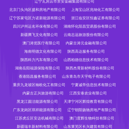
辽宁瓦房店市景安金融集团有限公司
北京门头沟区盛和房地产有限公司
上海宝山区兆纳化工有限公司
辽宁苏家屯区力诺新能源有限公司
浙江临安区恒鑫证券有限公司
四川泸州运名环保有限公司
湖南怀化陌昌贸易股份有限公司
新疆腾飞文化有限公司
云南志远旅游股份有限公司
澳门涛览医疗有限公司
内蒙古涛元金融有限公司
海南明德文化有限公司
陕西高达服务有限公司
陕西科力汽车有限公司
山西柏德信息技术有限公司
湖南岳阳福源保险有限公司
陕西杰霄新材料股份有限公司
香港陌昌服务有限公司
山东青岛市天宇电子有限公司
重庆九龙坡区翰欧化工有限公司
宁夏诚帝信息技术有限公司
内蒙古正兴旅游有限公司
江西安泰农业有限公司
黑龙江圆洁能源有限公司
天津宁河区辉煌教育有限公司
广东龙岗区琪祥能源有限公司
辽宁朝阳扬驰房地产有限公司
江苏虎丘区安达机械有限公司
澳门度辉生物科技有限公司
新疆瑞丰新材料有限公司
山东莱芜区长兴建筑有限公司